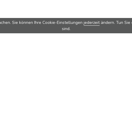
chen. Sie können Ihre Cookie-Einstellungen
jederzeit
ändern. Tun Sie d
sind.
nützliche Hilfe
Zu den M
Methoden zur Personalisierung
Metall-Flas
Ideen für bedruckbare
Kunststoff-
Drinkware
Sportflasch
Vakuum-Wasserflaschen
Reisebeche
Herstellung von Metall-
Strohhalme
Flaschen
Alle anzeig