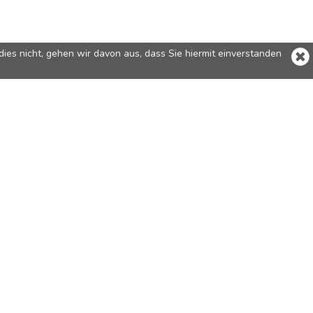
ies nicht, gehen wir davon aus, dass Sie hiermit einverstanden
odellen
Flasky
Flashbay Electronics Europe
chen
Ltd
Flaschen
6 The Fountain Centre
en
Imperial Wharf,
r
London SW6 2TW
United Kingdom
en