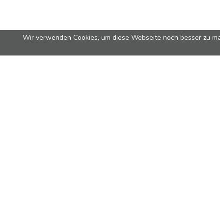
Wir verwenden Cookies, um diese Webseite noch besser zu ma
Bestseller
Über uns
Nova
Über uns
Nova Pure
FAQ
Vita
Umwelt
Traveler
Impressum
Rondo
Richtlinien Cookies
Brew